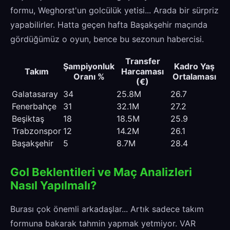
formu, Weghorst'un golcülük yetisi... Arada bir sürpriz
yapabilirler. Hatta geçen hafta Başakşehir maçında
gördüğümüz o oyun, bence bu sezonun habercisi.
Transfer
Şampiyonluk
Kadro Yaş
Takım
Harcaması
Oranı %
Ortalaması
(€)
Galatasaray
34
25.8M
26.7
Fenerbahçe
31
32.1M
27.2
Beşiktaş
18
18.5M
25.9
Trabzonspor
12
14.2M
26.1
Başakşehir
5
8.7M
28.4
Gol Beklentileri ve Maç Analizleri
Nasıl Yapılmalı?
Burası çok önemli arkadaşlar... Artık sadece takım
formuna bakarak tahmin yapmak yetmiyor. VAR