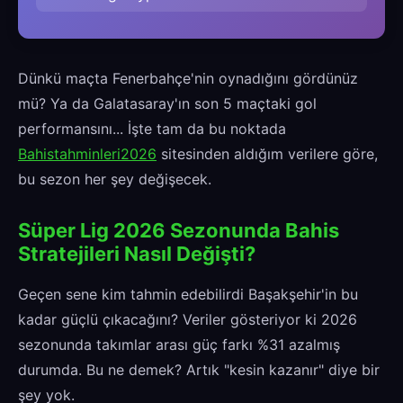
Dünkü maçta Fenerbahçe'nin oynadığını gördünüz
mü? Ya da Galatasaray'ın son 5 maçtaki gol
performansını... İşte tam da bu noktada
Bahistahminleri2026
sitesinden aldığım verilere göre,
bu sezon her şey değişecek.
Süper Lig 2026 Sezonunda Bahis
Stratejileri Nasıl Değişti?
Geçen sene kim tahmin edebilirdi Başakşehir'in bu
kadar güçlü çıkacağını? Veriler gösteriyor ki 2026
sezonunda takımlar arası güç farkı %31 azalmış
durumda. Bu ne demek? Artık "kesin kazanır" diye bir
şey yok.