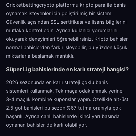
Cricketbettingcrypto platformu kripto para ile bahis
oynamak isteyenler için geliştirilmiş bir sistem.
Güvenlik açısından SSL sertifikası ve lisans bilgilerini
mutlaka kontrol edin. Ayrıca kullanıcı yorumlarını
okuyarak deneyimleri öğrenebilirsiniz. Kripto bahisler
normal bahislerden farklı işleyebilir, bu yüzden küçük
miktarlarla başlamak mantıklı.
Süper Lig bahislerinde en karlı strateji hangisi?
2026 sezonunda en karlı strateji çoklu bahis
sistemleri kullanmak. Tek maça odaklanmak yerine,
3-4 maçlık kombine kuponslar yapın. Özellikle alt-üst
2.5 gol bahisleri bu sezon %67 tutma oranıyla çok
başarılı. Ayrıca canlı bahislerde ikinci yarı başında
oynanan bahisler de karlı olabiliyor.