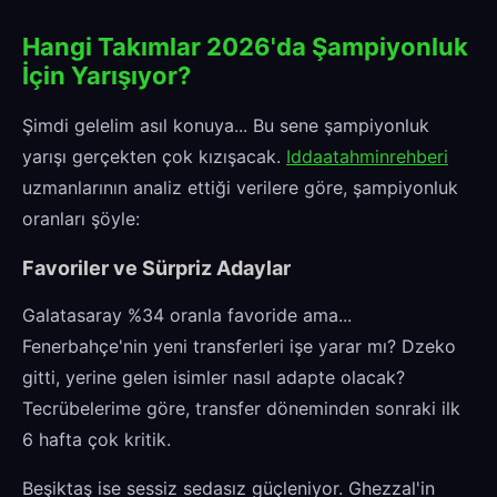
Hangi Takımlar 2026'da Şampiyonluk
İçin Yarışıyor?
Şimdi gelelim asıl konuya... Bu sene şampiyonluk
yarışı gerçekten çok kızışacak.
Iddaatahminrehberi
uzmanlarının analiz ettiği verilere göre, şampiyonluk
oranları şöyle:
Favoriler ve Sürpriz Adaylar
Galatasaray %34 oranla favoride ama...
Fenerbahçe'nin yeni transferleri işe yarar mı? Dzeko
gitti, yerine gelen isimler nasıl adapte olacak?
Tecrübelerime göre, transfer döneminden sonraki ilk
6 hafta çok kritik.
Beşiktaş ise sessiz sedasız güçleniyor. Ghezzal'in