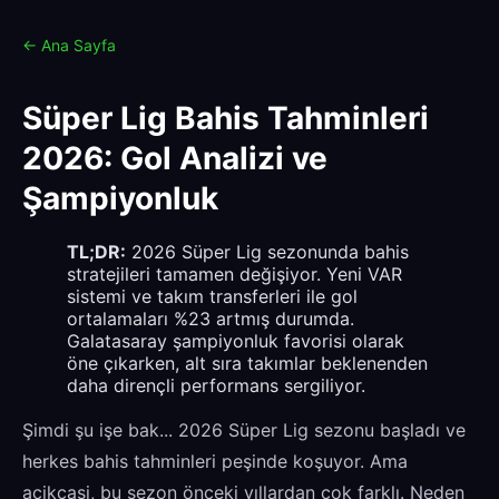
← Ana Sayfa
Süper Lig Bahis Tahminleri
2026: Gol Analizi ve
Şampiyonluk
TL;DR:
2026 Süper Lig sezonunda bahis
stratejileri tamamen değişiyor. Yeni VAR
sistemi ve takım transferleri ile gol
ortalamaları %23 artmış durumda.
Galatasaray şampiyonluk favorisi olarak
öne çıkarken, alt sıra takımlar beklenenden
daha dirençli performans sergiliyor.
Şimdi şu işe bak... 2026 Süper Lig sezonu başladı ve
herkes bahis tahminleri peşinde koşuyor. Ama
acikcasi, bu sezon önceki yıllardan çok farklı. Neden