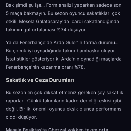
Bak şimdi şu işe... Form analizi yaparken sadece son
5 maça bakmayın. Bu sezon oyuncu sakatlıkları çok
etkili. Mesela Galatasaray'da Icardi sakatlandığında
takımın gol ortalaması %34 düşüyor.
Ya da Fenerbahçe'de Arda Güler'in forma durumu...
Bu çocuk iyi oynadığında takım bambaşka oluyor.
İstatistikler gösteriyor ki Arda'nın oynadığı maçlarda
Fenerbahçe'nin kazanma oranı %78.
Sakatlık ve Ceza Durumları
Bu sezon en çok dikkat etmeniz gereken şey sakatlık
raporları. Çünkü takımların kadro derinliği eskisi gibi
değil. Bir iki önemli oyuncu eksik olunca performans
ciddi düşüyor.
Mesela Beşiktaş'ta Ghezzal yokken takım orta