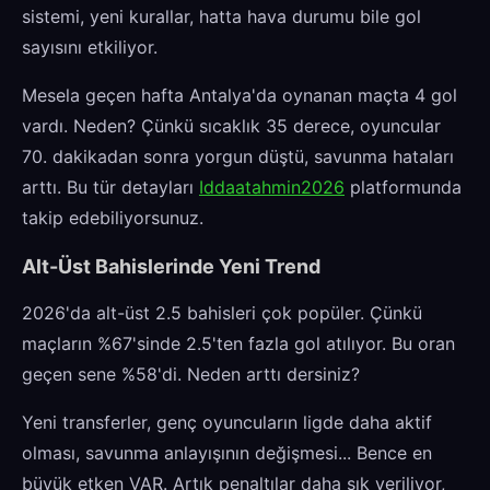
sistemi, yeni kurallar, hatta hava durumu bile gol
sayısını etkiliyor.
Mesela geçen hafta Antalya'da oynanan maçta 4 gol
vardı. Neden? Çünkü sıcaklık 35 derece, oyuncular
70. dakikadan sonra yorgun düştü, savunma hataları
arttı. Bu tür detayları
Iddaatahmin2026
platformunda
takip edebiliyorsunuz.
Alt-Üst Bahislerinde Yeni Trend
2026'da alt-üst 2.5 bahisleri çok popüler. Çünkü
maçların %67'sinde 2.5'ten fazla gol atılıyor. Bu oran
geçen sene %58'di. Neden arttı dersiniz?
Yeni transferler, genç oyuncuların ligde daha aktif
olması, savunma anlayışının değişmesi... Bence en
büyük etken VAR. Artık penaltılar daha sık veriliyor,