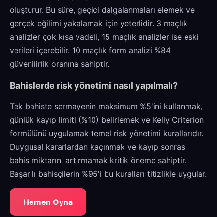
oluşturur. Bu süre, geçici dalgalanmaları elemek ve
gerçek eğilimi yakalamak için yeterlidir. 3 maçlık
analizler çok kısa vadeli, 15 maçlık analizler ise eski
verileri içerebilir. 10 maçlık form analizi %84
güvenilirlik oranına sahiptir.
Bahislerde risk yönetimi nasıl yapılmalı?
Tek bahiste sermayenin maksimum %5'ini kullanmak,
günlük kayıp limiti (%10) belirlemek ve Kelly Criterion
formülünü uygulamak temel risk yönetimi kurallarıdır.
Duygusal kararlardan kaçınmak ve kayıp sonrası
bahis miktarını artırmamak kritik öneme sahiptir.
Başarılı bahisçilerin %95'i bu kuralları titizlikle uygular.
Hemen Oyna