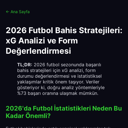
← Ana Sayfa
2026 Futbol Bahis Stratejileri:
xG Analizi ve Form
Değerlendirmesi
TL;DR:
2026 futbol sezonunda başarılı
bahis stratejileri için xG analizi, form
durumu değerlendirmesi ve istatistiksel
yaklaşımlar kritik önem taşıyor. Veriler
gösteriyor ki, doğru analiz yöntemleriyle
%73 başarı oranına ulaşmak mümkün.
2026'da Futbol İstatistikleri Neden Bu
Kadar Önemli?