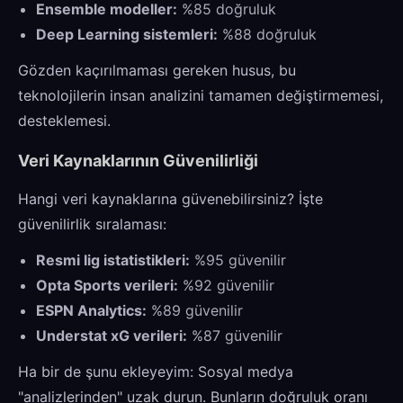
Ensemble modeller:
%85 doğruluk
Deep Learning sistemleri:
%88 doğruluk
Gözden kaçırılmaması gereken husus, bu
teknolojilerin insan analizini tamamen değiştirmemesi,
desteklemesi.
Veri Kaynaklarının Güvenilirliği
Hangi veri kaynaklarına güvenebilirsiniz? İşte
güvenilirlik sıralaması:
Resmi lig istatistikleri:
%95 güvenilir
Opta Sports verileri:
%92 güvenilir
ESPN Analytics:
%89 güvenilir
Understat xG verileri:
%87 güvenilir
Ha bir de şunu ekleyeyim: Sosyal medya
"analizlerinden" uzak durun. Bunların doğruluk oranı