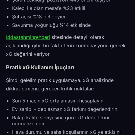
Kaleci ile olan mesafe %23 etkili
Şut açısı %18 belirleyici
Savunma yoğunluğu %14 etkisinde
Iddaatahminrehberi
sitesinde detaylı olarak
açıklandığı gibi, bu faktörlerin kombinasyonu gerçek
xG değerini veriyor.
Pratik xG Kullanım İpuçları
Şimdi gelelim pratik uygulamaya. xG analizinde
dikkat etmeniz gereken kritik noktalar:
Son 5 maçın xG ortalamasını hesaplayın
Ev sahibi - deplasman xG farkını değerlendirin
Rakip kalite seviyesine göre xG değerlerini
normalize edin
Hava durumu ve saha koşullarının xG'ye etkisini