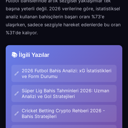
Futbol bahislerinde artık sezgisel yaklaşımlar tek
başına yeterli değil. 2026 verilerine göre, istatistiksel
analiz kullanan bahisçilerin başarı oranı %73'e
ulaşırken, sadece sezgiyle hareket edenlerde bu oran
%31'de kalıyor.
📚 İlgili Yazılar
2026 Futbol Bahis Analizi: xG İstatistikleri
🔗
ve Form Durumu
Süper Lig Bahis Tahminleri 2026: Uzman
🔗
Analizi ve Gol Stratejileri
Cricket Betting Crypto Rehberi 2026 -
🔗
Bahis Stratejileri