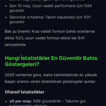
Son 10 maç: Uzun vadeli performans için %84
güvenilir
Sezonluk ortalama: Takım kapasitesi için %91
güvenilir
Bak şu önemli: Kısa vadeli formun bahis oranlarına
etkisi %23, uzun vadeli formun etkisi ise %41
seviyesinde.
Hangi İstatistikler En Güvenilir Bahis
Göstergeleri?
2026 verilerine göre, bahis tahminlerinde en yüksek
başarı oranını veren istatistiksel göstergeler şunlar:
Ofansif İstatistikler
xG per maç:
%89 güvenilirlik - Takımın gol
potansiyelini gösterir