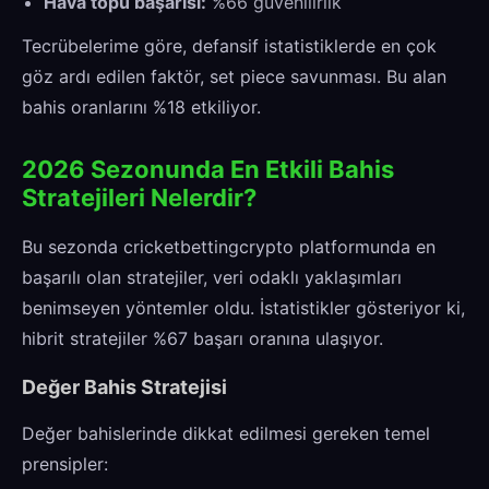
Hava topu başarısı:
%66 güvenilirlik
Tecrübelerime göre, defansif istatistiklerde en çok
göz ardı edilen faktör, set piece savunması. Bu alan
bahis oranlarını %18 etkiliyor.
2026 Sezonunda En Etkili Bahis
Stratejileri Nelerdir?
Bu sezonda cricketbettingcrypto platformunda en
başarılı olan stratejiler, veri odaklı yaklaşımları
benimseyen yöntemler oldu. İstatistikler gösteriyor ki,
hibrit stratejiler %67 başarı oranına ulaşıyor.
Değer Bahis Stratejisi
Değer bahislerinde dikkat edilmesi gereken temel
prensipler: